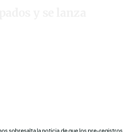
ipados y se lanza
os sobresalta la noticia de que los pre-registros