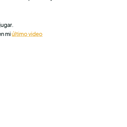
jugar.
en mi
último video