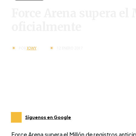
Force Arena supera el 
oficialmente
12 ENERO 2017
POR
JOWY
Síguenos en Google
Force Arena supera el Millón de registros antic