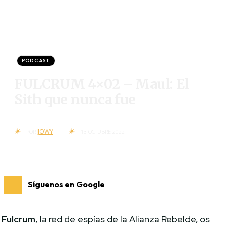
PODCAST
FULCRUM 4×02 – Maul: El
Sith que nunca fue
JOWY
POR
13 OCTUBRE 2022
Síguenos en Google
Fulcrum
, la red de espías de la Alianza Rebelde, os