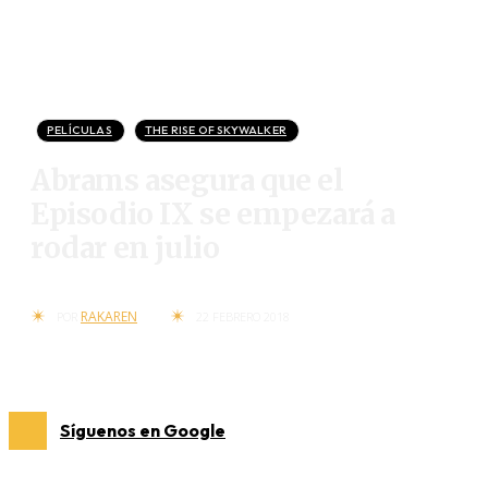
PELÍCULAS
THE RISE OF SKYWALKER
Abrams asegura que el
Episodio IX se empezará a
rodar en julio
RAKAREN
POR
22 FEBRERO 2018
Síguenos en Google