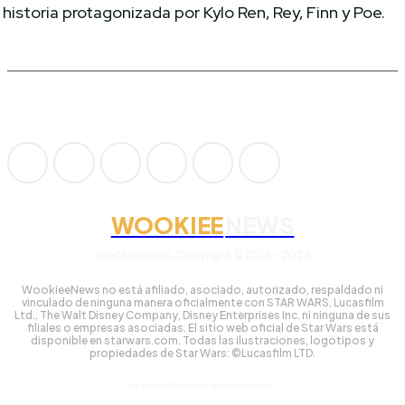
historia protagonizada por Kylo Ren, Rey, Finn y Poe.
WOOKIEE
NEWS
Wookieenews, Copyright © 2016 - 2026
WookieeNews no está afiliado, asociado, autorizado, respaldado ni
vinculado de ninguna manera oficialmente con STAR WARS, Lucasfilm
Ltd., The Walt Disney Company, Disney Enterprises Inc. ni ninguna de sus
filiales o empresas asociadas. El sitio web oficial de Star Wars está
disponible en starwars.com. Todas las ilustraciones, logotipos y
propiedades de Star Wars: ©Lucasfilm LTD.
Gestionado tecnológicamente por: