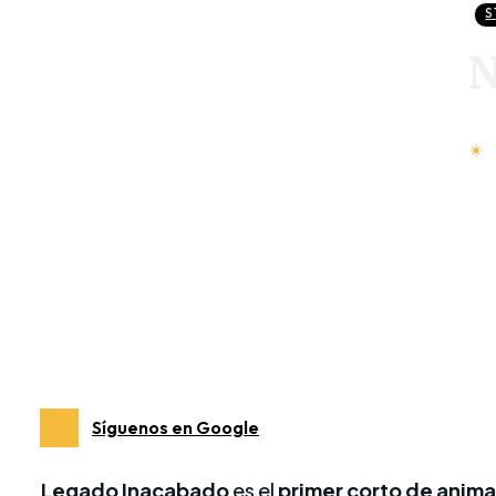
S
N
Síguenos en Google
Legado Inacabado
es el
primer corto de anima