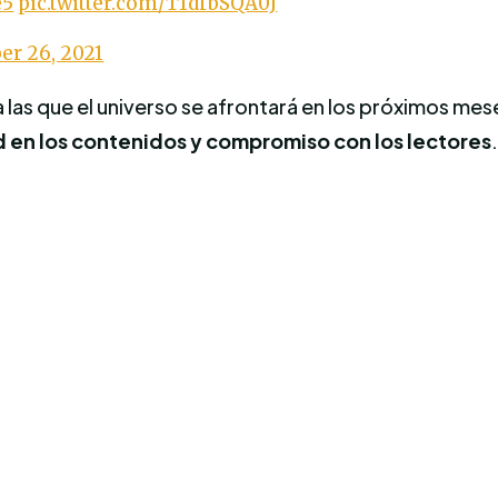
e5
pic.twitter.com/T1dfbSQA0J
r 26, 2021
las que el universo se afrontará en los próximos me
d en los contenidos y compromiso con los lectores