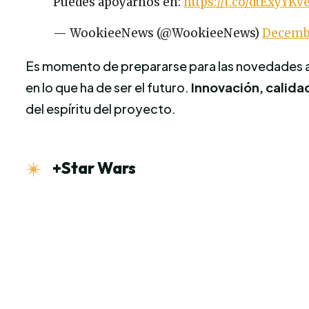
Puedes apoyarnos en:
https://t.co/dtExyYKv
— WookieeNews (@WookieeNews)
Decembe
Es momento de prepararse para las novedades a 
en lo que ha de ser el futuro.
Innovación, calida
del espíritu del proyecto.
+Star Wars