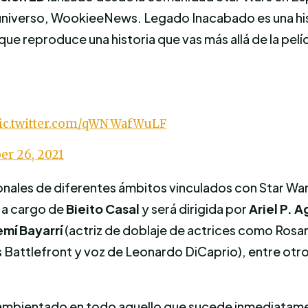
el universo, WookieeNews. Legado Inacabado es una his
e reproduce una historia que vas más allá de la pelíc
ic.twitter.com/qWNWafWuLF
r 26, 2021
ales de diferentes ámbitos vinculados con Star Wars
 a cargo de
Bieito Casal
y será dirigida por
Ariel P. A
mí Bayarrí
(actriz de doblaje de actrices como Rosa
 Battlefront y voz de Leonardo DiCaprio), entre otro
rá ambientado en todo aquello que sucede inmediatam