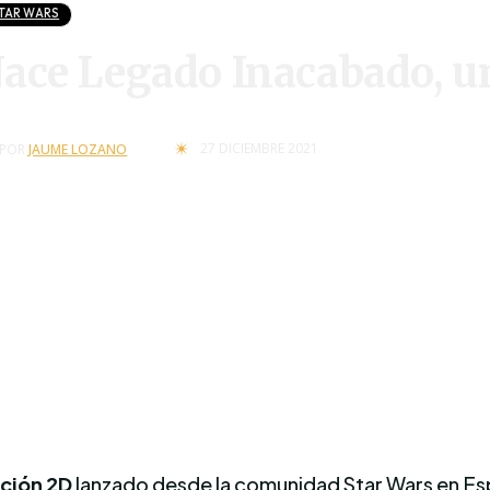
TAR WARS
ace Legado Inacabado, u
27 DICIEMBRE 2021
POR
JAUME LOZANO
ción 2D
lanzado desde la comunidad Star Wars en Esp