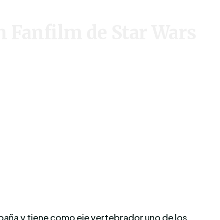
n Fanfilm de Star Wars
aña y tiene como eje vertebrador uno de los