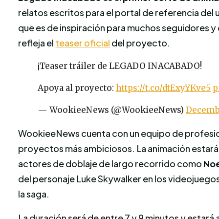
relatos escritos para el portal de referencia d
que es de inspiración para muchos seguidores y qu
refleja el
teaser oficial
del proyecto.
¡Teaser tráiler de LEGADO INACABADO!
Apoya al proyecto:
https://t.co/dtExyYKve5
p
— WookieeNews (@WookieeNews)
Decembe
WookieeNews cuenta con un equipo de profesion
proyectos más ambiciosos. La animación estará
actores de doblaje de largo recorrido como
Noe
del personaje Luke Skywalker en los videojuegos
la saga.
La duración será de entre 7 y 9 minutos y esta