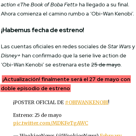
action
«The Book of Boba Fett»
ha llegado a su final.
Ahora comienza el camino rumbo a ‘Obi-Wan Kenobi’.
¡Habemus fecha de estreno!
Las cuentas oficiales en redes sociales de
Star Wars
y
Disney+
han confirmado que la serie live action de
‘Obi-Wan Kenobi’ se estrenara este
25 de mayo
.
¡Actualización! finalmente será el 27 de mayo con
doble episodio de estreno
¡POSTER OFICIAL DE
#OBIWANKENOBI
!
Estreno: 25 de mayo
pic.twitter.com/MDKFeTgAWC
— WookieeNews (@WookieeNews)
February