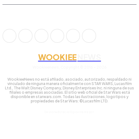
WOOKIEE
NEWS
Wookieenews, Copyright © 2016 - 2026
WookieeNews no está afiliado, asociado, autorizado, respaldado ni
vinculado de ninguna manera oficialmente con STAR WARS, Lucasfilm
Ltd., The Walt Disney Company, Disney Enterprises Inc. ni ninguna de sus
filiales o empresas asociadas. El sitio web oficial de Star Wars está
disponible en starwars.com. Todas las ilustraciones, logotipos y
propiedades de Star Wars: ©Lucasfilm LTD.
Gestionado tecnológicamente por: