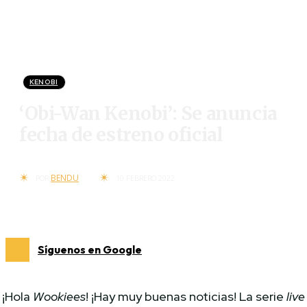
KENOBI
‘Obi-Wan Kenobi’: Se anuncia
fecha de estreno oficial
BENDU
POR
10 FEBRERO 2022
Síguenos en Google
¡Hola
Wookiees
! ¡Hay muy buenas noticias! La serie
live