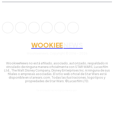
WOOKIEE
NEWS
Wookieenews, Copyright © 2016 - 2026
WookieeNews no está afiliado, asociado, autorizado, respaldado ni
vinculado de ninguna manera oficialmente con STAR WARS, Lucasfilm
Ltd., The Walt Disney Company, Disney Enterprises Inc. ni ninguna de sus
filiales o empresas asociadas. El sitio web oficial de Star Wars está
disponible en starwars.com. Todas las ilustraciones, logotipos y
propiedades de Star Wars: ©Lucasfilm LTD.
Gestionado tecnológicamente por: