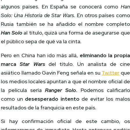
algunos países. En España se conocerá como
Ha
Solo: Una Historia de Star Wars.
En otros países com
Rusia también se ha añadido el nombre complet
Han Solo
al título, quizá una forma de asegurarse qu
el público sepa de qué va la cinta.
Pero en China han ido más allá,
eliminando la propi
marca
Star Wars
del título. Un analista de cin
asiático
llamado Gavin Feng señala en su
Twitter
qu
los medios locales apuntan a que el nombre oficial d
la película sería
Ranger Solo
.
Podemos calificarl
como un
desesperado intento
de evitar los malo
resultados de la franquicia en este país.
Si hay confirmación oficial de este cambio, o
informaremos de inmediato. Hasta entonces podéi