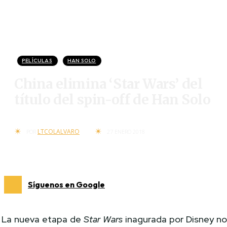
PELÍCULAS
HAN SOLO
China elimina ‘Star Wars’ del
título del spin-off de Han Solo
LTCOLALVARO
POR
27 ENERO 2018
Síguenos en Google
La nueva etapa de
Star Wars
inagurada por Disney n