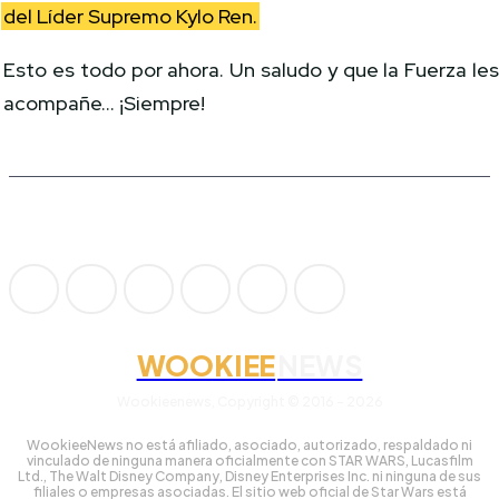
del Líder Supremo Kylo Ren.
Esto es todo por ahora. Un saludo y que la Fuerza le
acompañe… ¡Siempre!
WOOKIEE
NEWS
Wookieenews, Copyright © 2016 - 2026
WookieeNews no está afiliado, asociado, autorizado, respaldado ni
vinculado de ninguna manera oficialmente con STAR WARS, Lucasfilm
Ltd., The Walt Disney Company, Disney Enterprises Inc. ni ninguna de sus
filiales o empresas asociadas. El sitio web oficial de Star Wars está