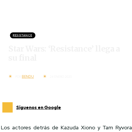
RESISTANCE
Star Wars: ‘Resistance’ llega a
su final
BENDU
POR
24 ENERO 2020
Síguenos en Google
Los actores detrás de Kazuda Xiono y Tam Ryvor