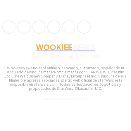
WOOKIEE
NEWS
Wookieenews, Copyright © 2016 - 2026
WookieeNews no está afiliado, asociado, autorizado, respaldado ni
vinculado de ninguna manera oficialmente con STAR WARS, Lucasfilm
Ltd., The Walt Disney Company, Disney Enterprises Inc. ni ninguna de sus
filiales o empresas asociadas. El sitio web oficial de Star Wars está
disponible en starwars.com. Todas las ilustraciones, logotipos y
propiedades de Star Wars: ©Lucasfilm LTD.
Gestionado tecnológicamente por: