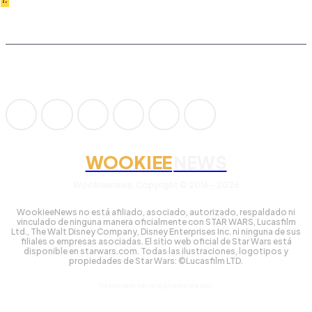
WOOKIEE
NEWS
Wookieenews, Copyright © 2016 - 2026
WookieeNews no está afiliado, asociado, autorizado, respaldado ni
vinculado de ninguna manera oficialmente con STAR WARS, Lucasfilm
Ltd., The Walt Disney Company, Disney Enterprises Inc. ni ninguna de sus
filiales o empresas asociadas. El sitio web oficial de Star Wars está
disponible en starwars.com. Todas las ilustraciones, logotipos y
propiedades de Star Wars: ©Lucasfilm LTD.
Gestionado tecnológicamente por: