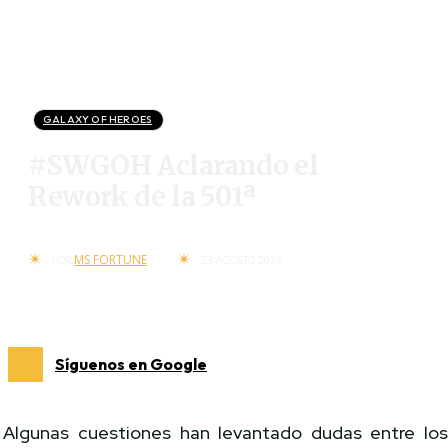
GALAXY OF HEROES
#SWGOH Aclarando el
Rework de la 501ª
MS FORTUNE
POR
23 AGOSTO 2019
Síguenos en Google
Algunas cuestiones han levantado dudas entre lo