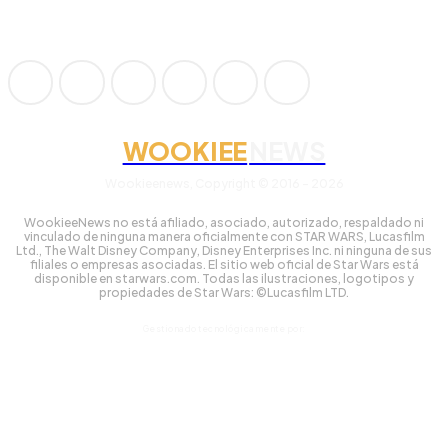
WOOKIEE
NEWS
Wookieenews, Copyright © 2016 - 2026
WookieeNews no está afiliado, asociado, autorizado, respaldado ni
vinculado de ninguna manera oficialmente con STAR WARS, Lucasfilm
Ltd., The Walt Disney Company, Disney Enterprises Inc. ni ninguna de sus
filiales o empresas asociadas. El sitio web oficial de Star Wars está
disponible en starwars.com. Todas las ilustraciones, logotipos y
propiedades de Star Wars: ©Lucasfilm LTD.
Gestionado tecnológicamente por: