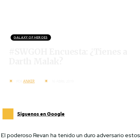
GALAXY OF HEROES
#SWGOH Encuesta: ¿Tienes a
Darth Malak?
ANKER
POR
16 ABRIL 2019
Síguenos en Google
El poderoso Revan ha tenido un duro adversario esto