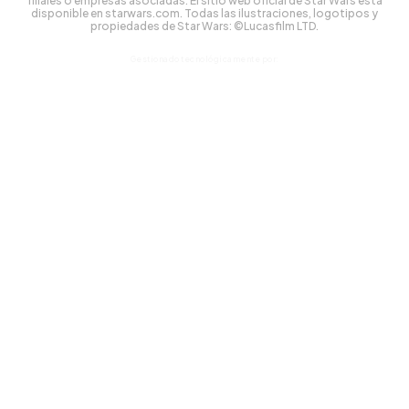
filiales o empresas asociadas. El sitio web oficial de Star Wars está
disponible en starwars.com. Todas las ilustraciones, logotipos y
propiedades de Star Wars: ©Lucasfilm LTD.
Gestionado tecnológicamente por: