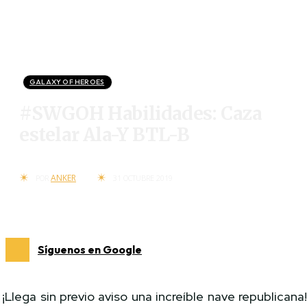
GALAXY OF HEROES
#SWGOH Habilidades: Caza
estelar Ala-Y BTL-B
ANKER
POR
31 OCTUBRE 2019
Síguenos en Google
¡Llega sin previo aviso una increíble nave republicana