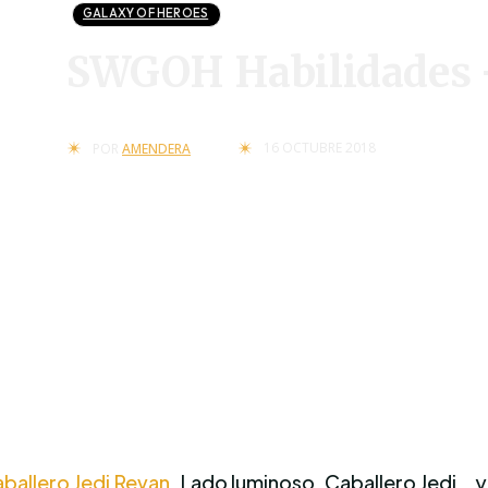
GALAXY OF HEROES
SWGOH Habilidades –
16 OCTUBRE 2018
POR
AMENDERA
ballero Jedi Revan
. Lado luminoso, Caballero Jedi… 