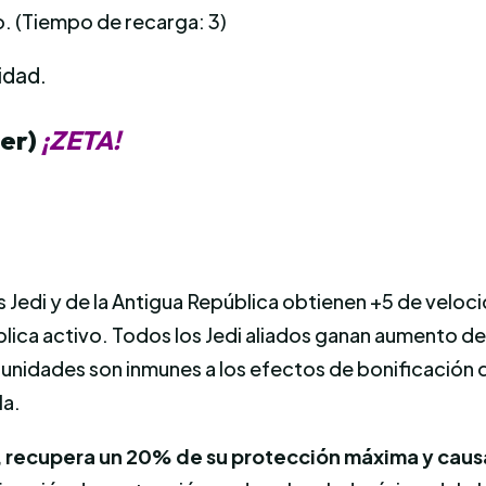
. (Tiempo de recarga: 3)
idad.
der)
¡ZETA!
dos Jedi y de la Antigua República obtienen +5 de vel
blica activo. Todos los Jedi aliados ganan aumento d
s las unidades son inmunes a los efectos de bonificaci
la.
o, recupera un 20% de su protección máxima y cau