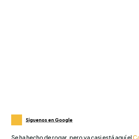
Síguenos en Google
Se ha hecho de rogar, pero ya casi está aquí el
Ca