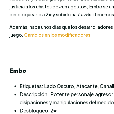
justicia a los chistes de «en agosto», Embo se u
desbloquearlo a 2
⭐
y subirlo hasta 3
⭐
si tenemos 
Además, hace unos días que los desarrolladores
juego.
Cambios en los modificadores
.
Embo
Etiquetas: Lado Oscuro, Atacante, Cana
Descripción: Potente personaje agresor
disipaciones y manipulaciones del medido
Desbloqueo: 2
⭐