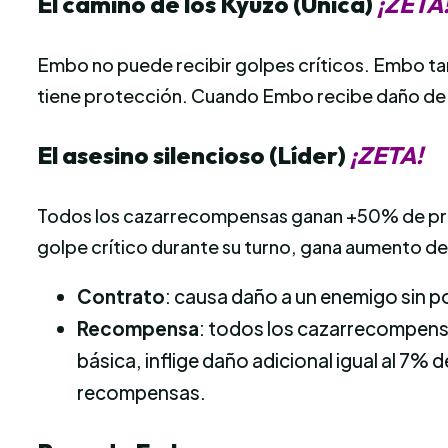
El camino de los Kyuzo (Única)
¡ZETA
Embo no puede recibir golpes críticos. Embo t
tiene protección. Cuando Embo recibe daño de un
El asesino silencioso (Líder)
¡ZETA!
Todos los cazarrecompensas ganan +50% de pro
golpe crítico durante su turno, gana aumento de
Contrato
: causa daño a un enemigo sin p
Recompensa
: todos los cazarrecompens
básica, inflige daño adicional igual al 7
recompensas.