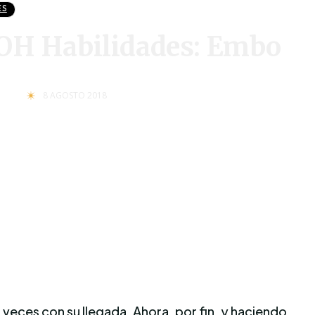
ES
H Habilidades: Embo
8 AGOSTO 2018
veces con su llegada. Ahora, por fin, y haciendo