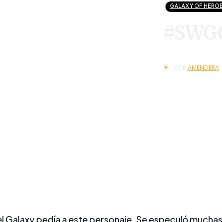
GALAXY OF HERO
#SWGO
POR
AMENDERA
 Galaxy pedía a este personaje. Se especuló muchas 