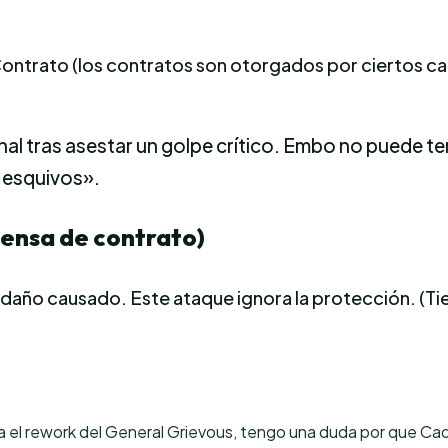
trato (los contratos son otorgados por ciertos ca
nal tras asestar un golpe crítico. Embo no puede 
s esquivos».
pensa de contrato)
l daño causado. Este ataque ignora la protección. (T
ra el rework del General Grievous, tengo una duda por que Ca