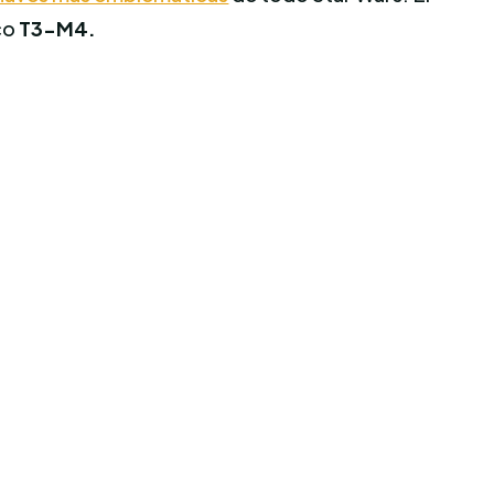
co
T3-M4.