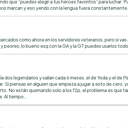
iendo que “puedes elegir a tus héroes favoritos” para luchar.
 nos marcan y eso yendo con la lengua fuera constantemente
arcados como ahora en los servidores veteranos, pero si vas
y peores, lo bueno esq con la GA y la GT puedes usarlos todo
bía dos legendarios y salían cada 6 meses, el de Yoda y el de P
r. Si piensas en alguien que empieza a jugar a esto de cero,
cierto. No están quemando solo a los f2p, el problema es que
a. Al tiempo…