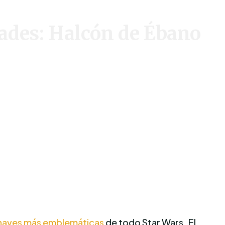
des: Halcón de Ébano
naves más emblemáticas
de todo Star Wars. El