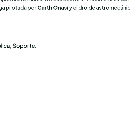
ga pilotada por
Carth Onasi
y el droide astromecáni
lica, Soporte.