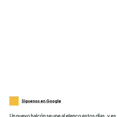
Síguenos en Google
Un nuevo halcón se une al elenco estos días, y e