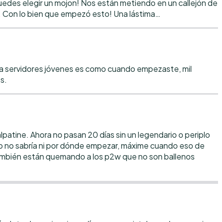
 Puedes elegir un mojon! Nos están metiendo en un callejón de
. Con lo bien que empezó esto! Una lástima…
 a servidores jóvenes es como cuando empezaste, mil
s.
alpatine. Ahora no pasan 20 días sin un legendario o periplo
 yo no sabría ni por dónde empezar, máxime cuando eso de
 también están quemando a los p2w que no son ballenos