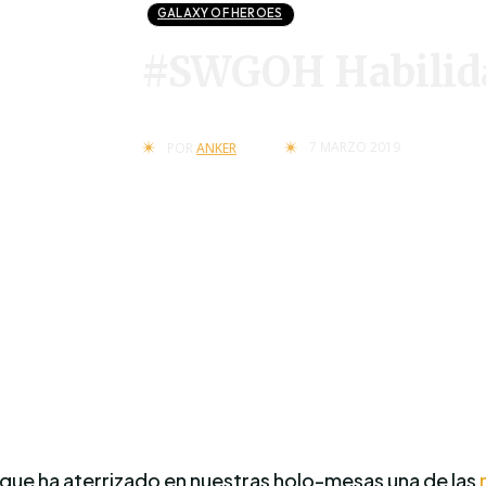
GALAXY OF HEROES
#SWGOH Habilida
7 MARZO 2019
POR
ANKER
s que ha aterrizado en nuestras holo-mesas una de las