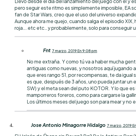
Llevo desde el día del lanzamiento del juego con él y e
pero seguir este ritmo es simplemente imposible, EA so
fan de Star Wars, creo que el uso del universo expand
Aunque ahora me quejo, cuando salga el episodio XIX, h
roja….etc etc…y probablemente, solo para conseguir un
Fnt
7 marzo, 2019 En 9:08 pm
No me extraña. Y como tú va a haber mucha gente. 
antiguas como nuevas, y nosotros aquí jugando a
que eres rango 51, por recompensas, te da igual se
es que, después de 3 años, uno pueda juntar un 
SW) y el meta sean del puto KOTOR. Y lo que es i
mamporreros foreros, como para cargarse la galli
Los últimos meses del juego son para mear y no ec
Jose Antonio Minagorre Hidalgo
7 marzo, 2019 E