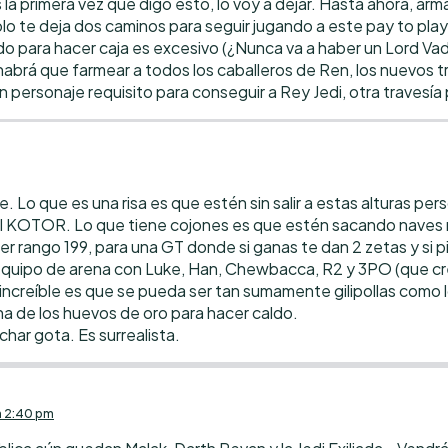
s la primera vez que digo esto, lo voy a dejar. Hasta ahora, a
lo te deja dos caminos para seguir jugando a este pay to pla
ido para hacer caja es excesivo (¿Nunca va a haber un Lord Va
abrá que farmear a todos los caballeros de Ren, los nuevos tr
 personaje requisito para conseguir a Rey Jedi, otra travesía
Lo que es una risa es que estén sin salir a estas alturas pers
l KOTOR. Lo que tiene cojones es que estén sacando naves n
r rango 199, para una GT donde si ganas te dan 2 zetas y si pi
equipo de arena con Luke, Han, Chewbacca, R2 y 3PO (que cre
ncreíble es que se pueda ser tan sumamente gilipollas como l
na de los huevos de oro para hacer caldo.
har gota. Es surrealista.
n 2:40 pm