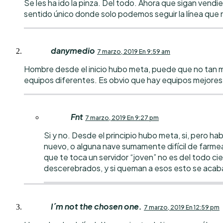
Se les ha ido la pinza. Del todo. Ahora que sigan vend
sentido único donde solo podemos seguir la línea que
danymedio
7 marzo, 2019 En 9:59 am
Hombre desde el inicio hubo meta, puede que no tan m
equipos diferentes. Es obvio que hay equipos mejores 
Fnt
7 marzo, 2019 En 9:27 pm
Si y no. Desde el principio hubo meta, si, pero ha
nuevo, o alguna nave sumamente difícil de farmea
que te toca un servidor “joven” no es del todo 
descerebrados, y si queman a esos esto se acab
I´m not the chosen one.
7 marzo, 2019 En 12:59 pm