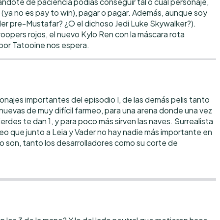
rmándote de paciencia podías conseguir tal o cual personaje,
y (ya no es pay to win), pagar o pagar. Además, aunque soy
der pre-Mustafar? ¿O el dichoso Jedi Luke Skywalker?).
oopers rojos, el nuevo Kylo Ren con la máscara rota
 por Tatooine nos espera.
onajes importantes del episodio I, de las demás pelis tanto
uevas de muy difícil farmeo, para una arena donde una vez
erdes te dan 1, y para poco más sirven las naves. Surrealista
o que junto a Leia y Vader no hay nadie más importante en
o son, tanto los desarrolladores como su corte de