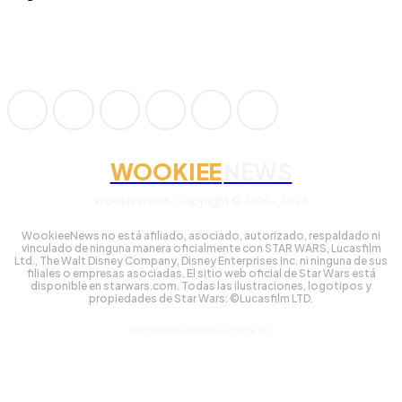
WOOKIEE
NEWS
Wookieenews, Copyright © 2016 - 2026
WookieeNews no está afiliado, asociado, autorizado, respaldado ni
vinculado de ninguna manera oficialmente con STAR WARS, Lucasfilm
Ltd., The Walt Disney Company, Disney Enterprises Inc. ni ninguna de sus
filiales o empresas asociadas. El sitio web oficial de Star Wars está
disponible en starwars.com. Todas las ilustraciones, logotipos y
propiedades de Star Wars: ©Lucasfilm LTD.
Gestionado tecnológicamente por: