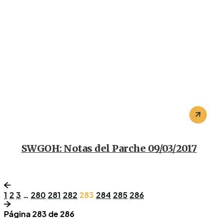
SWGOH: Notas del Parche 09/03/2017
1
2
3
…
280
281
282
283
284
285
286
Página 283 de 286