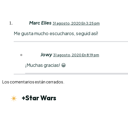
Marc Elies
31 agosto, 2020 En 3:25 pm
Me gusta mucho escucharos, seguid así!
Jowy
31 agosto, 2020 En 8:19 pm
¡Muchas gracias! 😀
Los comentarios están cerrados.
+Star Wars