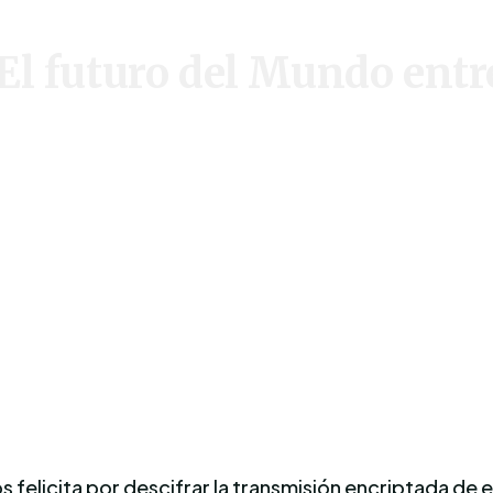
 futuro del Mundo entr
 os felicita por descifrar la transmisión encriptada de