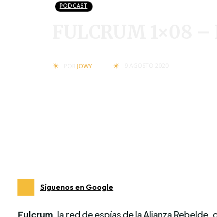
PODCAST
FULCRUM 1×08 – El
9 AGOSTO 2020
POR
JOWY
Síguenos en Google
Fulcrum
, la red de espías de la Alianza Rebelde,