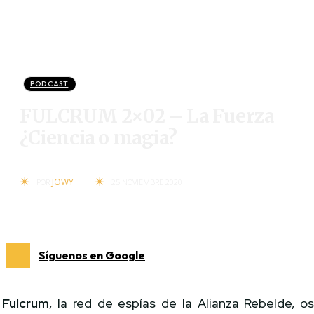
PODCAST
FULCRUM 2×02 – La Fuerza
¿Ciencia o magia?
JOWY
POR
25 NOVIEMBRE 2020
Síguenos en Google
Fulcrum
, la red de espías de la Alianza Rebelde, o