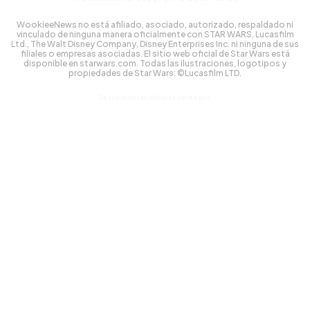
WookieeNews no está afiliado, asociado, autorizado, respaldado ni
vinculado de ninguna manera oficialmente con STAR WARS, Lucasfilm
Ltd., The Walt Disney Company, Disney Enterprises Inc. ni ninguna de sus
filiales o empresas asociadas. El sitio web oficial de Star Wars está
disponible en starwars.com. Todas las ilustraciones, logotipos y
propiedades de Star Wars: ©Lucasfilm LTD.
Gestionado tecnológicamente por: