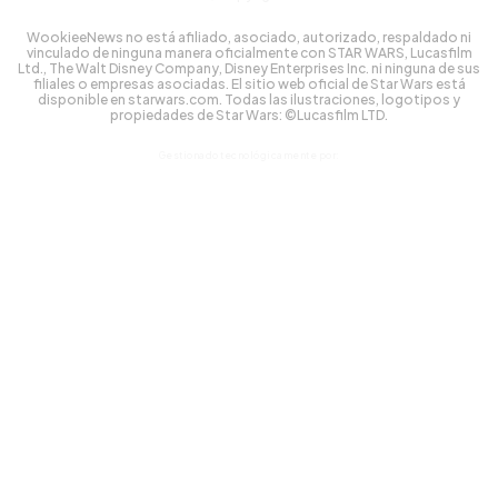
WookieeNews no está afiliado, asociado, autorizado, respaldado ni
vinculado de ninguna manera oficialmente con STAR WARS, Lucasfilm
Ltd., The Walt Disney Company, Disney Enterprises Inc. ni ninguna de sus
filiales o empresas asociadas. El sitio web oficial de Star Wars está
disponible en starwars.com. Todas las ilustraciones, logotipos y
propiedades de Star Wars: ©Lucasfilm LTD.
Gestionado tecnológicamente por: