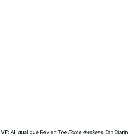
VF:
Al igual que Rey en
The Force Awakens
, Din Djarin