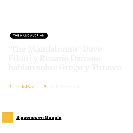
THE MANDALORIAN
‘The Mandalorian’: Dave
Filoni y Rosario Dawson
hablan sobre Grogu y Thrawn
BENDU
POR
30 NOVIEMBRE 2020
Síguenos en Google