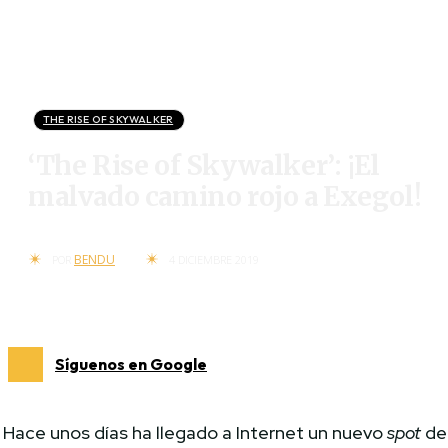
THE RISE OF SKYWALKER
‘The Rise of Skywalker’: ¡El
malvado camino rojo a Exegol!
BENDU
POR
4 DICIEMBRE 2019
Síguenos en Google
Hace unos días ha llegado a Internet un nuevo
spot
de