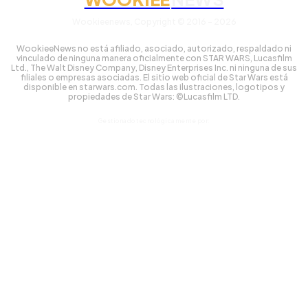
Wookieenews, Copyright © 2016 - 2026
WookieeNews no está afiliado, asociado, autorizado, respaldado ni
vinculado de ninguna manera oficialmente con STAR WARS, Lucasfilm
Ltd., The Walt Disney Company, Disney Enterprises Inc. ni ninguna de sus
filiales o empresas asociadas. El sitio web oficial de Star Wars está
disponible en starwars.com. Todas las ilustraciones, logotipos y
propiedades de Star Wars: ©Lucasfilm LTD.
Gestionado tecnológicamente por: