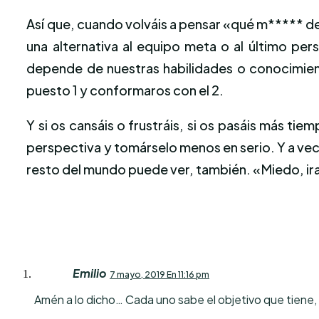
Así que, cuando volváis a pensar «qué m***** de
una alternativa al equipo meta o al último per
depende de nuestras habilidades o conocimiento
puesto 1 y conformaros con el 2.
Y si os cansáis o frustráis, si os pasáis más t
perspectiva y tomárselo menos en serio. Y a vece
resto del mundo puede ver, también. «Miedo, ira
Emilio
7 mayo, 2019 En 11:16 pm
Amén a lo dicho… Cada uno sabe el objetivo que tiene,