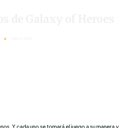
os de Galaxy of Heroes
7 MAYO 2019
nos. Y cada uno se tomará el juego a su manera y