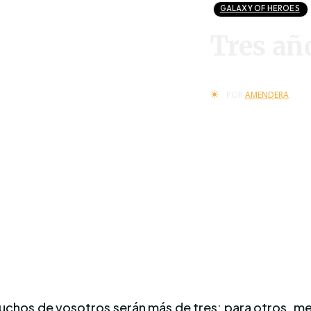
GALAXY OF HEROES
Tres añ
POR
AMENDERA
uchos de vosotros serán más de tres; para otros, me