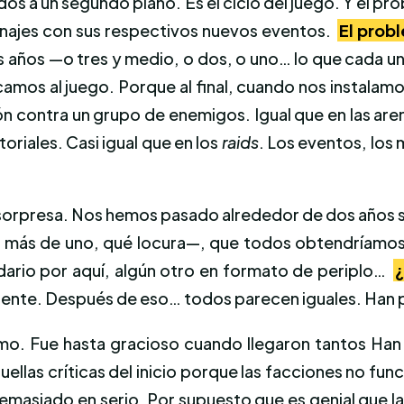
os a un segundo plano. Es el ciclo del juego. Y el p
onajes con sus respectivos nuevos eventos.
El prob
es años —o tres y medio, o dos, o uno… lo que cada u
amos al juego. Porque al final, cuando nos instalamo
n contra un grupo de enemigos. Igual que en las arena
itoriales. Casi igual que en los
raids
. Los eventos, los 
 sorpresa. Nos hemos pasado alrededor de dos años s
s más de uno, qué locura—, que todos obtendríamo
dario por aquí, algún otro en formato de periplo…
¿
dente. Después de eso… todos parecen iguales. Han p
smo. Fue hasta gracioso cuando llegaron tantos Ha
quellas críticas del inicio porque las facciones no fu
demasiado en serio. Por supuesto que es genial que 