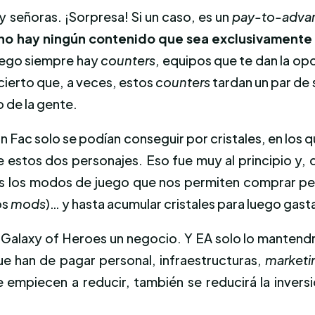
y señoras. ¡Sorpresa! Si un caso, es un
pay-to-adva
no hay ningún contenido que sea exclusivamente
juego siempre hay
counters
, equipos que te dan la op
cierto que, a veces, estos
counters
tardan un par de 
 de la gente.
 Fac solo se podían conseguir por cristales, en los 
 estos dos personajes. Eso fue muy al principio y, 
s los modos de juego que nos permiten comprar per
os
mods
)… y hasta acumular cristales para luego gast
l Galaxy of Heroes un negocio. Y EA solo lo mantend
que han de pagar personal, infraestructuras,
marketi
empiecen a reducir, también se reducirá la inversi