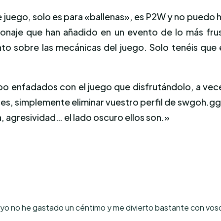
 juego, solo es para «ballenas», es P2W y no puedo 
sonaje que han añadido en un evento de lo más frus
 sobre las mecánicas del juego. Solo tenéis que en
iempo enfadados con el juego que disfrutándolo, a v
s, simplemente eliminar vuestro perfil de swgoh.gg y 
, agresividad… el lado oscuro ellos son.»
 yo no he gastado un céntimo y me divierto bastante con voso