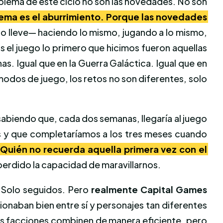
roblema de este ciclo no son las novedades. No son
lema es el aburrimiento. Porque las novedades
no lleve— haciendo lo mismo, jugando a lo mismo,
s el juego lo primero que hicimos fueron aquellas
s. Igual que en la Guerra Galáctica. Igual que en
modos de juego, los retos no son diferentes, solo
abiendo que, cada dos semanas, llegaría al juego
s y que completaríamos a los tres meses cuando
Quién no recuerda aquella primera vez con el
erdido la capacidad de maravillarnos.
n Solo seguidos. Pero
realmente Capital Games
ncionaban bien entre sí y personajes tan diferentes
las facciones combinen de manera eficiente, pero