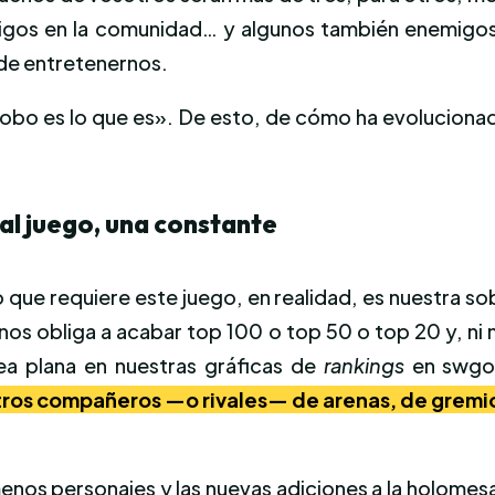
os en la comunidad… y algunos también enemigos. Pe
 de entretenernos.
robo es lo que es». De esto, de cómo ha evolucionad
 al juego, una constante
 requiere este juego, en realidad, es nuestra sober
 nos obliga a acabar top 100 o top 50 o top 20 y, n
nea plana en nuestras gráficas de
rankings
en swgo
tros compañeros —o rivales— de arenas, de gremi
nos personajes y las nuevas adiciones a la holomesa 