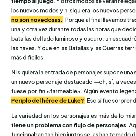
tiempo al juego
. Y otros modos se verán relegad
los nuevos modos y ni siquiera los nuevos pers
no son novedosas.
Porque al final llevamos tr
una y otra vez durante todas las horas que dedic
batallas del lado luminoso y oscuro: un escuadró
las naves. Y que en las Batallas y las Guerras terr
más difíciles.
Ni siquiera la entrada de personajes supone una
un nuevo personaje destacado —oh, sí, a vece
fuese por fin «farmeable». Algún evento legen
Periplo del héroe de Luke?
Eso sí fue sorpren
La variedad en los personajes es más de lo mi
tiene un problema con flujo de personajes
. A
funcionaban tan bien juntos se las han tomado 