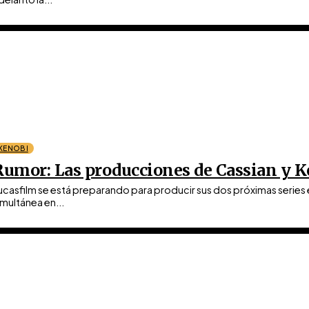
KENOBI
Rumor: Las producciones de Cassian y K
ucasfilm se está preparando para producir sus dos próximas series 
imultánea en...