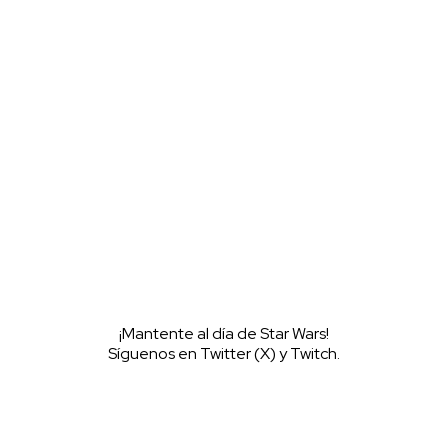
l servidor oficial de WookieeNews y habla con otros fans de Star
¡Mantente al día de Star Wars!
Síguenos en Twitter (X) y Twitch.