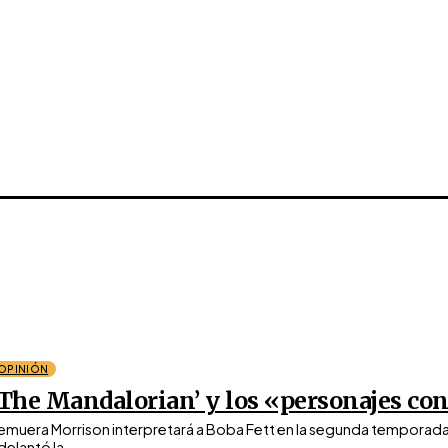
OPINIÓN
‘The Mandalorian’ y los «personajes cono
emuera Morrison interpretará a Boba Fett en la segunda temporad
delantó la...