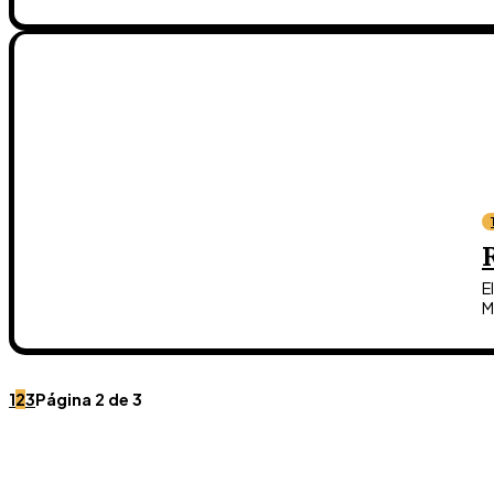
E
M
1
2
3
Página 2 de 3
Únete a Discord