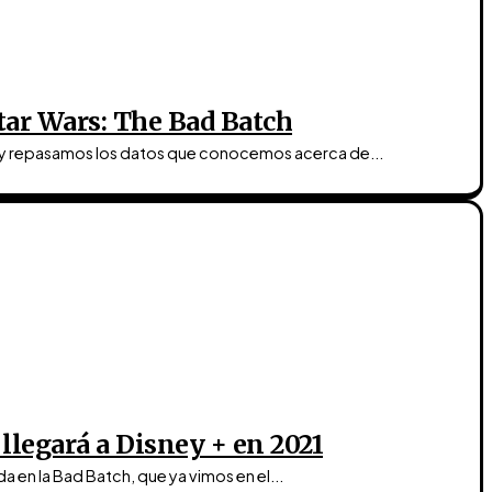
tar Wars: The Bad Batch
s, y repasamos los datos que conocemos acerca de...
 llegará a Disney + en 2021
a en la Bad Batch, que ya vimos en el...