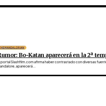
THE MANDALORIAN
Rumor: Bo-Katan aparecerá en la 2ª tem
l portal Slashfilm.com afirma haber contrastado con diversas fuen
andalore, aparecerá...