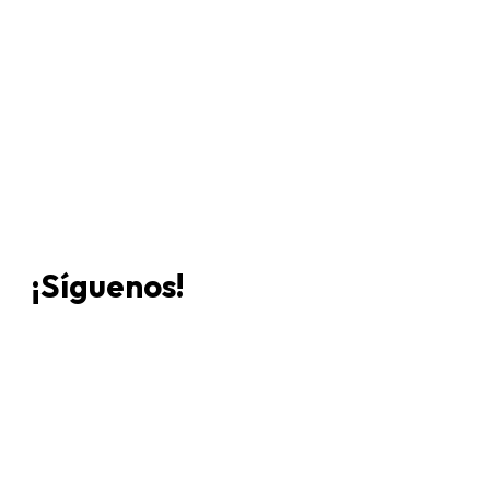
Ven a
¡Síguenos!