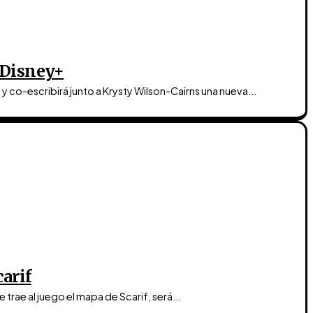
 Disney+
á y co-escribirá junto a Krysty Wilson-Cairns una nueva...
carif
 trae al juego el mapa de Scarif, será...