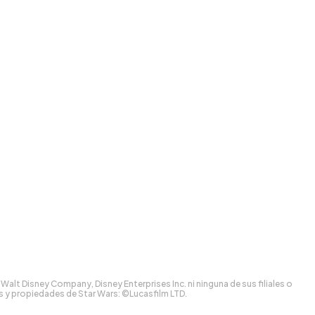
lt Disney Company, Disney Enterprises Inc. ni ninguna de sus filiales o
os y propiedades de Star Wars: ©Lucasfilm LTD.