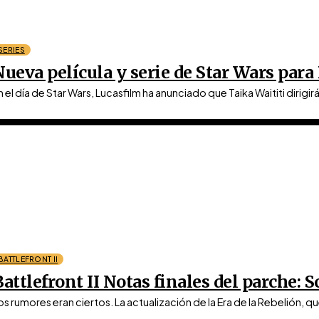
SERIES
Nueva película y serie de Star Wars para
n el día de Star Wars, Lucasfilm ha anunciado que Taika Waititi dirigir
BATTLEFRONT II
attlefront II Notas finales del parche: S
os rumores eran ciertos. La actualización de la Era de la Rebelión, que