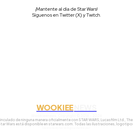
¡Mantente al día de Star Wars!
Síguenos en Twitter (X) y Twitch.
WOOKIEE
NEWS
Wookieenews, Copyright © 2016 - 2026
nculado de ninguna manera oficialmente con STAR WARS, Lucasfilm Ltd., The Wa
 Star Wars está disponible en starwars.com. Todas las ilustraciones, logotip
Gestionado tecnológicamente por: