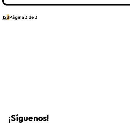
1
2
3
Página 3 de 3
Únete a Discord
Ven a
¡Síguenos!