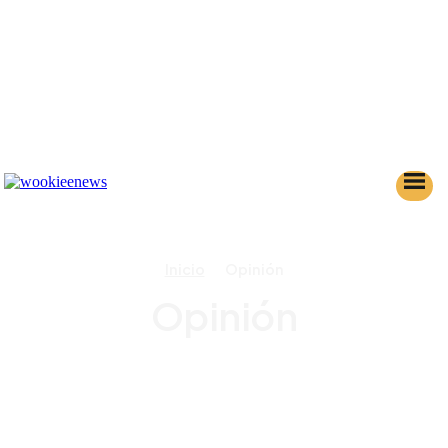
Inicio
Opinión
Opinión
AHSOKA
ANDOR
BANCO DE DATOS