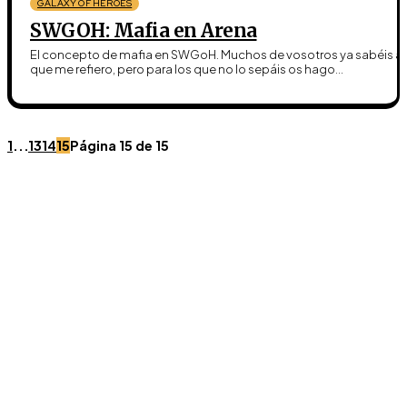
GALAXY OF HEROES
SWGOH: Mafia en Arena
El concepto de mafia en SWGoH. Muchos de vosotros ya sabéis a 
que me refiero, pero para los que no lo sepáis os hago...
1
...
13
14
15
Página 15 de 15
Únete a Discord
Ven al servidor oficial de WookieeNews y habla con
otros fans de Star Wars.