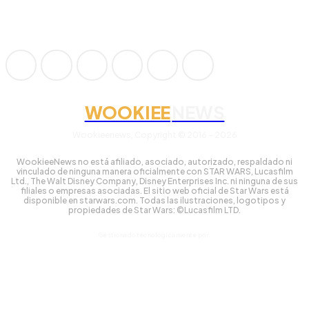
WOOKIEE
NEWS
Wookieenews, Copyright © 2016 - 2026
WookieeNews no está afiliado, asociado, autorizado, respaldado ni
vinculado de ninguna manera oficialmente con STAR WARS, Lucasfilm
Ltd., The Walt Disney Company, Disney Enterprises Inc. ni ninguna de sus
filiales o empresas asociadas. El sitio web oficial de Star Wars está
disponible en starwars.com. Todas las ilustraciones, logotipos y
propiedades de Star Wars: ©Lucasfilm LTD.
Gestionado tecnológicamente por: