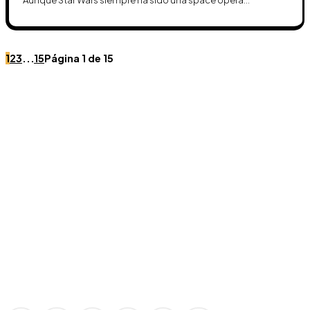
1
2
3
...
15
Página 1 de 15
Únete a Discord
Ven al servidor oficial de WookieeNews y habla con
otros fans de Star Wars.