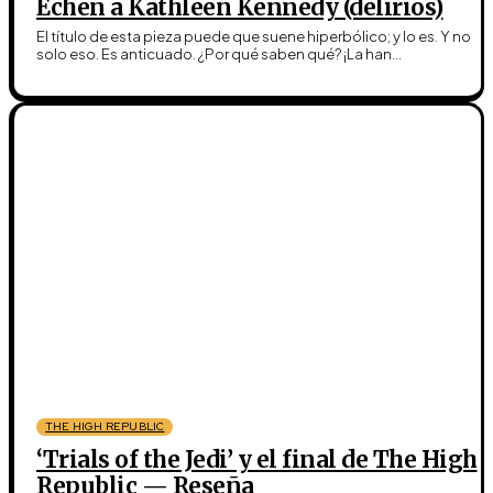
Echen a Kathleen Kennedy (delirios)
El título de esta pieza puede que suene hiperbólico; y lo es. Y no
solo eso. Es anticuado. ¿Por qué saben qué? ¡La han...
THE HIGH REPUBLIC
‘Trials of the Jedi’ y el final de The High
Republic — Reseña