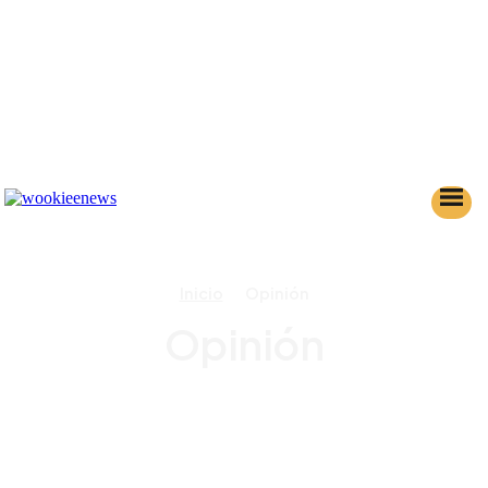
Inicio
Opinión
Opinión
AHSOKA
ANDOR
BANCO DE DATOS