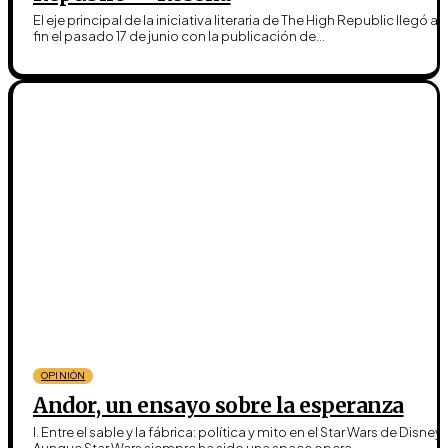
El eje principal de la iniciativa literaria de The High Republic llegó a 
fin el pasado 17 de junio con la publicación de...
OPINIÓN
Andor, un ensayo sobre la esperanza
I. Entre el sable y la fábrica: política y mito en el Star Wars de Disney
Aunque Star Wars siempre ha sido una space opera...