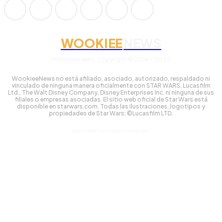
WOOKIEE
NEWS
Wookieenews, Copyright © 2016 - 2026
WookieeNews no está afiliado, asociado, autorizado, respaldado ni
vinculado de ninguna manera oficialmente con STAR WARS, Lucasfilm
Ltd., The Walt Disney Company, Disney Enterprises Inc. ni ninguna de sus
filiales o empresas asociadas. El sitio web oficial de Star Wars está
disponible en starwars.com. Todas las ilustraciones, logotipos y
propiedades de Star Wars: ©Lucasfilm LTD.
Gestionado tecnológicamente por: