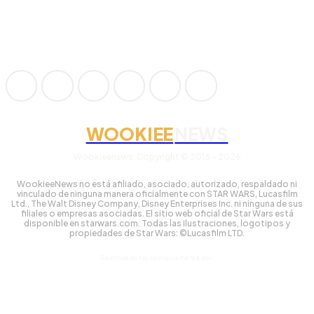
WOOKIEE
NEWS
Wookieenews, Copyright © 2016 - 2026
WookieeNews no está afiliado, asociado, autorizado, respaldado ni
vinculado de ninguna manera oficialmente con STAR WARS, Lucasfilm
Ltd., The Walt Disney Company, Disney Enterprises Inc. ni ninguna de sus
filiales o empresas asociadas. El sitio web oficial de Star Wars está
disponible en starwars.com. Todas las ilustraciones, logotipos y
propiedades de Star Wars: ©Lucasfilm LTD.
Gestionado tecnológicamente por: