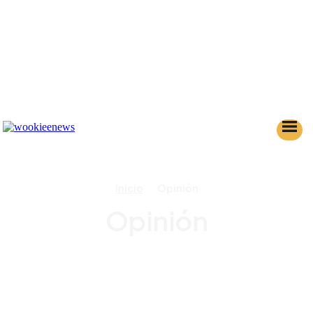
Inicio
Opinión
Opinión
AHSOKA
ANDOR
BANCO DE DATOS