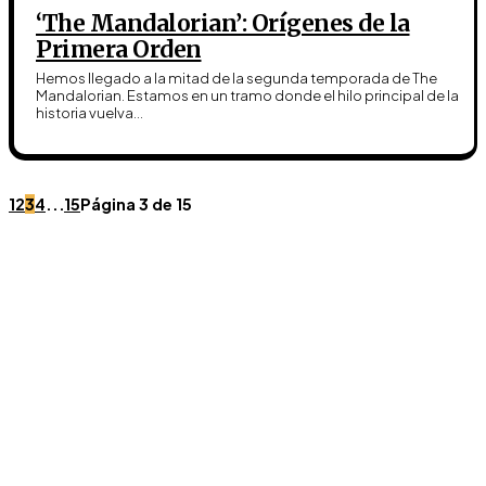
‘The Mandalorian’: Orígenes de la
Primera Orden
Hemos llegado a la mitad de la segunda temporada de The
Mandalorian. Estamos en un tramo donde el hilo principal de la
historia vuelva...
1
2
3
4
...
15
Página 3 de 15
Únete a Discord
Ven al servidor oficial de WookieeNews y habla con
otros fans de Star Wars.