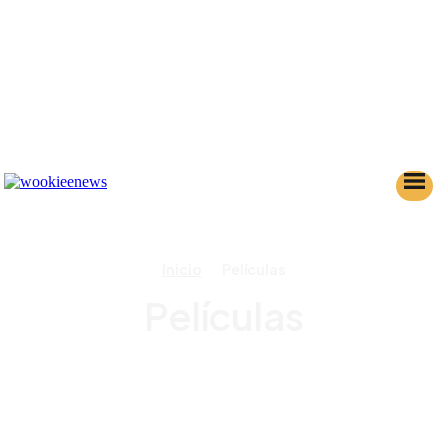
Inicio
Películas
Películas
HAN SOLO
STARFIGHTER
THE LAST JEDI