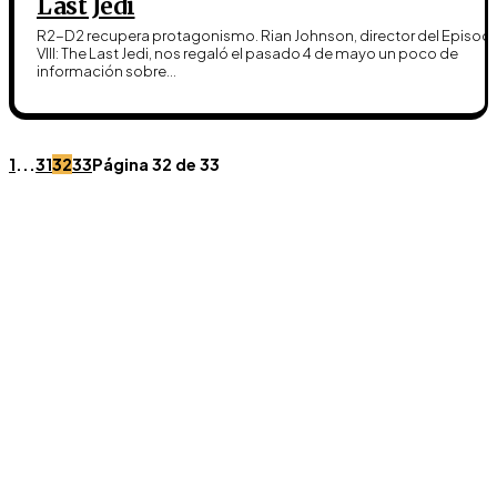
Last Jedi
R2-D2 recupera protagonismo. Rian Johnson, director del Episod
VIII: The Last Jedi, nos regaló el pasado 4 de mayo un poco de
información sobre...
1
...
31
32
33
Página 32 de 33
Únete a Discord
Ven al servidor oficial de WookieeNews y habla con
otros fans de Star Wars.