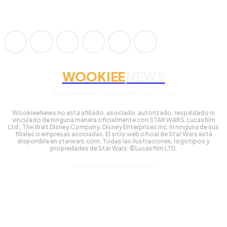
WOOKIEE
NEWS
Wookieenews, Copyright © 2016 - 2026
WookieeNews no está afiliado, asociado, autorizado, respaldado ni
vinculado de ninguna manera oficialmente con STAR WARS, Lucasfilm
Ltd., The Walt Disney Company, Disney Enterprises Inc. ni ninguna de sus
filiales o empresas asociadas. El sitio web oficial de Star Wars está
disponible en starwars.com. Todas las ilustraciones, logotipos y
propiedades de Star Wars: ©Lucasfilm LTD.
Gestionado tecnológicamente por: