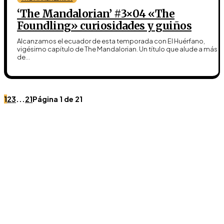
‘The Mandalorian’ #3×04 «The
Foundling» curiosidades y guiños
Alcanzamos el ecuador de esta temporada con El Huérfano,
vigésimo capítulo de The Mandalorian. Un título que alude a más
de...
1
2
3
...
21
Página 1 de 21
Únete a Discord
Ven al servidor oficial de WookieeNews y habla con otros
fans de Star Wars.