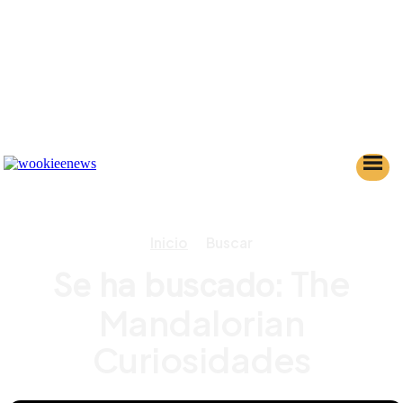
Inicio
Buscar
The
Se ha buscado:
Mandalorian
Curiosidades