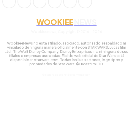
WOOKIEE
NEWS
Wookieenews, Copyright © 2016 - 2026
WookieeNews no está afiliado, asociado, autorizado, respaldado ni
vinculado de ninguna manera oficialmente con STAR WARS, Lucasfilm
Ltd., The Walt Disney Company, Disney Enterprises Inc. ni ninguna de sus
filiales o empresas asociadas. El sitio web oficial de Star Wars está
disponible en starwars.com. Todas las ilustraciones, logotipos y
propiedades de Star Wars: ©Lucasfilm LTD.
Gestionado tecnológicamente por: