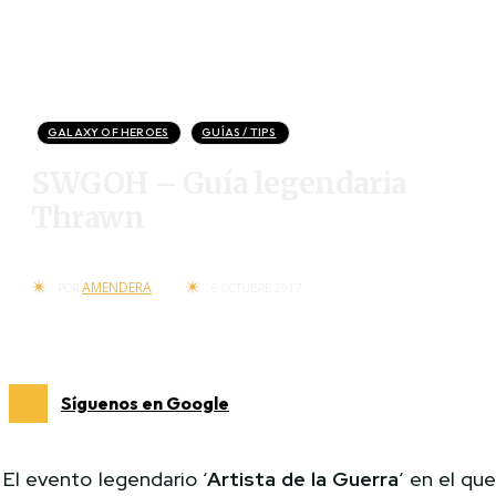
GALAXY OF HEROES
GUÍAS / TIPS
SWGOH – Guía legendaria
Thrawn
AMENDERA
POR
6 OCTUBRE 2017
Síguenos en Google
El evento legendario ‘
Artista de la Guerra
‘ en el qu