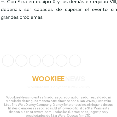
—. Con Ezra en equipo X y los demás en equipo VIII
deberíais ser capaces de superar el evento si
grandes problemas.
WOOKIEE
NEWS
Wookieenews, Copyright © 2016 - 2026
WookieeNews no está afiliado, asociado, autorizado, respaldado ni
vinculado de ninguna manera oficialmente con STAR WARS, Lucasfilm
Ltd., The Walt Disney Company, Disney Enterprises Inc. ni ninguna de sus
filiales o empresas asociadas. El sitio web oficial de Star Wars está
disponible en starwars.com. Todas las ilustraciones, logotipos y
propiedades de Star Wars: ©Lucasfilm LTD.