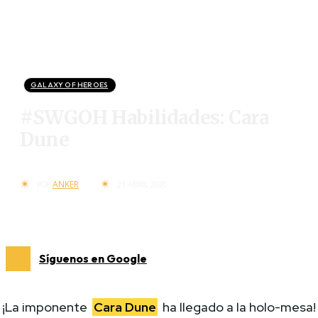
GALAXY OF HEROES
#SWGOH Habilidades: Cara
Dune
ANKER
POR
21 ABRIL 2020
Síguenos en Google
¡La imponente
Cara Dune
ha llegado a la holo-mesa!