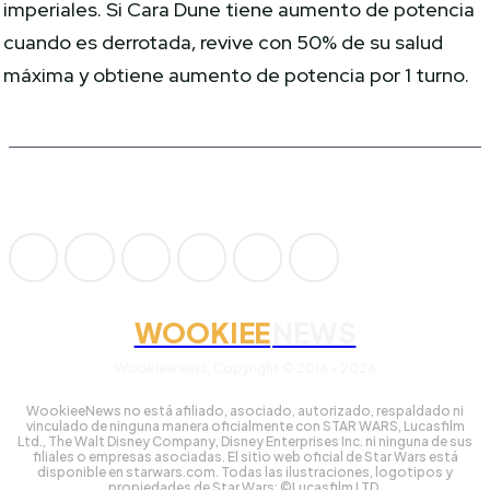
imperiales. Si Cara Dune tiene aumento de potencia
cuando es derrotada, revive con 50% de su salud
máxima y obtiene aumento de potencia por 1 turno.
WOOKIEE
NEWS
Wookieenews, Copyright © 2016 - 2026
WookieeNews no está afiliado, asociado, autorizado, respaldado ni
vinculado de ninguna manera oficialmente con STAR WARS, Lucasfilm
Ltd., The Walt Disney Company, Disney Enterprises Inc. ni ninguna de sus
filiales o empresas asociadas. El sitio web oficial de Star Wars está
disponible en starwars.com. Todas las ilustraciones, logotipos y
propiedades de Star Wars: ©Lucasfilm LTD.