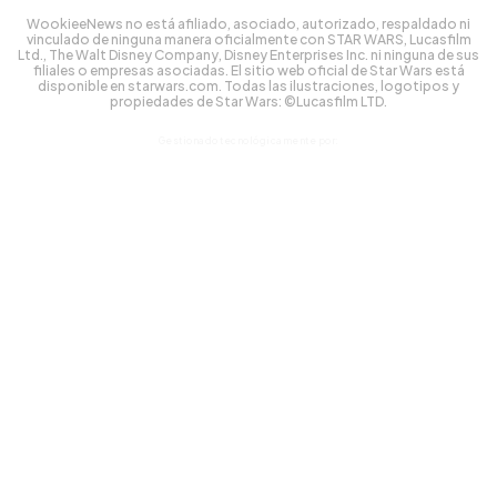
WookieeNews no está afiliado, asociado, autorizado, respaldado ni
vinculado de ninguna manera oficialmente con STAR WARS, Lucasfilm
Ltd., The Walt Disney Company, Disney Enterprises Inc. ni ninguna de sus
filiales o empresas asociadas. El sitio web oficial de Star Wars está
disponible en starwars.com. Todas las ilustraciones, logotipos y
propiedades de Star Wars: ©Lucasfilm LTD.
Gestionado tecnológicamente por: