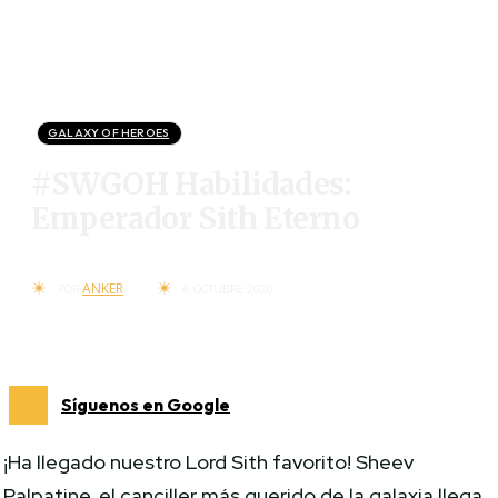
GALAXY OF HEROES
#SWGOH Habilidades:
Emperador Sith Eterno
ANKER
POR
6 OCTUBRE 2020
Síguenos en Google
¡Ha llegado nuestro Lord Sith favorito! Sheev
Palpatine, el canciller más querido de la galaxia llega