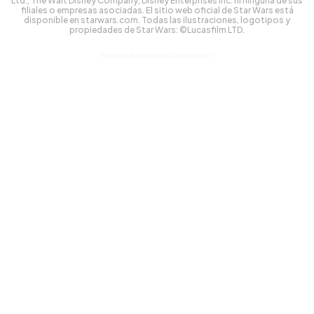
Ltd., The Walt Disney Company, Disney Enterprises Inc. ni ninguna de sus
filiales o empresas asociadas. El sitio web oficial de Star Wars está
disponible en starwars.com. Todas las ilustraciones, logotipos y
propiedades de Star Wars: ©Lucasfilm LTD.
Gestionado tecnológicamente por: