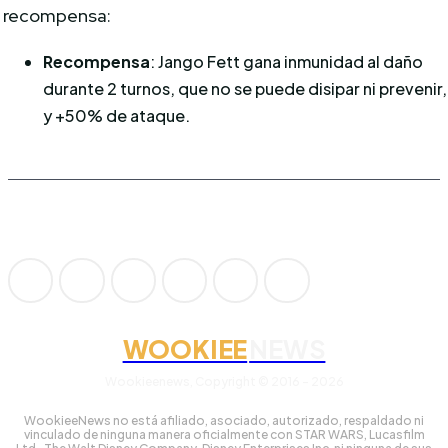
recompensa:
Recompensa
: Jango Fett gana inmunidad al daño
durante 2 turnos, que no se puede disipar ni prevenir,
y +50% de ataque.
WOOKIEE
NEWS
Wookieenews, Copyright © 2016 - 2026
WookieeNews no está afiliado, asociado, autorizado, respaldado ni
vinculado de ninguna manera oficialmente con STAR WARS, Lucasfilm