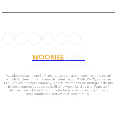
WOOKIEE
NEWS
Wookieenews, Copyright © 2016 - 2026
WookieeNews no está afiliado, asociado, autorizado, respaldado ni
vinculado de ninguna manera oficialmente con STAR WARS, Lucasfilm
Ltd., The Walt Disney Company, Disney Enterprises Inc. ni ninguna de sus
filiales o empresas asociadas. El sitio web oficial de Star Wars está
disponible en starwars.com. Todas las ilustraciones, logotipos y
propiedades de Star Wars: ©Lucasfilm LTD.
Gestionado tecnológicamente por: