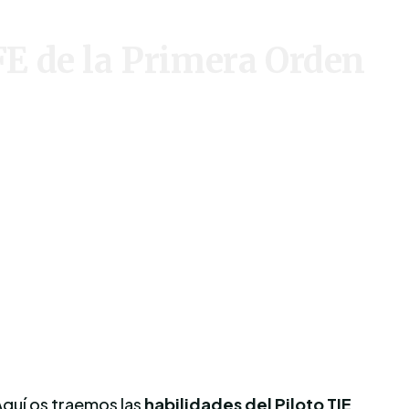
E de la Primera Orden
Aquí os traemos las
habilidades del Piloto TIE