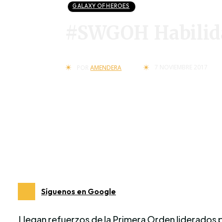
GALAXY OF HEROES
#SWGOH Habilidad
7 NOVIEMBRE 2017
POR
AMENDERA
Síguenos en Google
Llegan refuerzos de la Primera Orden liderados