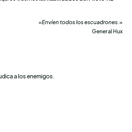
«
Envíen todos los escuadrones.
»
General Hux
udica a los enemigos.