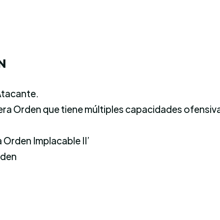
N
Atacante.
era Orden que tiene múltiples capacidades ofensivas
 Orden Implacable II’
rden