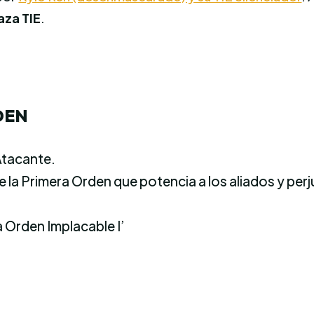
aza TIE
.
DEN
Atacante.
 la Primera Orden que potencia a los aliados y perj
 Orden Implacable I’