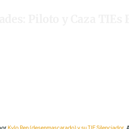
es: Piloto y Caza TIEs F
 por
Kylo Ren (desenmascarado) y su TIE Silenciador
. 