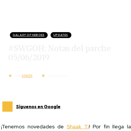
GALAXY OF HEROES
UPDATES
#SWGOH: Notas del parche
05/06/2019
ANKER
POR
5 JUNIO 2019
Síguenos en Google
¡Tenemos novedades de
Shaak Ti
! Por fin llega l