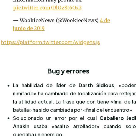
pic.twitter.com/DlGzSt6Qx2
— WookieeNews (@WookieeNews)
4 de
junio de 2019
https://platform.twitter.com/widgets.js
Bug y errores
La habilidad de líder de
Darth Sidious
, «pode
ilimitado» ha cambiado de localización para refleja
la utilidad actual. La frase que con tiene «final de l
batalla» ha sido cambiada por «final del encuentro».
Solucionado un error por el cual
Caballero Jed
Anakin
usaba «asalto arrollador» cuando sol
quedaba un enemigo.