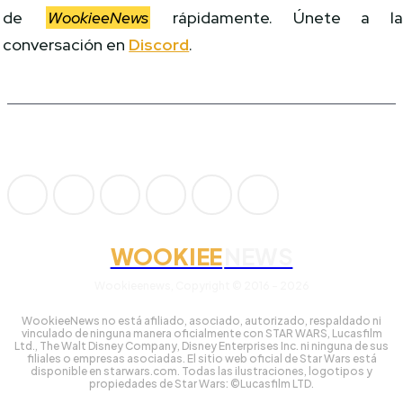
de
WookieeNews
rápidamente. Únete a l
conversación en
Discord
.
WOOKIEE
NEWS
Wookieenews, Copyright © 2016 - 2026
WookieeNews no está afiliado, asociado, autorizado, respaldado ni
vinculado de ninguna manera oficialmente con STAR WARS, Lucasfilm
Ltd., The Walt Disney Company, Disney Enterprises Inc. ni ninguna de sus
filiales o empresas asociadas. El sitio web oficial de Star Wars está
disponible en starwars.com. Todas las ilustraciones, logotipos y
propiedades de Star Wars: ©Lucasfilm LTD.