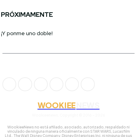
PRÓXIMAMENTE
¡Y ponme uno doble!
WOOKIEE
NEWS
Wookieenews, Copyright © 2016 - 2026
WookieeNews no está afiliado, asociado, autorizado, respaldado ni
vinculado de ninguna manera oficialmente con STAR WARS, Lucasfilm
Ltd., The Walt Disney Company, Disney Enterprises Inc. ni ninguna de sus