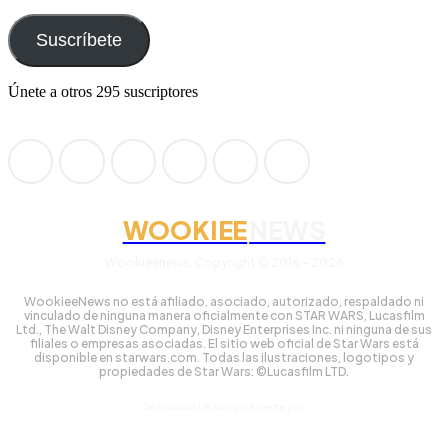
Suscríbete
Únete a otros 295 suscriptores
WOOKIEE
NEWS
Wookieenews, Copyright © 2016 - 2026
WookieeNews no está afiliado, asociado, autorizado, respaldado ni
vinculado de ninguna manera oficialmente con STAR WARS, Lucasfilm
Ltd., The Walt Disney Company, Disney Enterprises Inc. ni ninguna de sus
filiales o empresas asociadas. El sitio web oficial de Star Wars está
disponible en starwars.com. Todas las ilustraciones, logotipos y
propiedades de Star Wars: ©Lucasfilm LTD.
Gestionado tecnológicamente por: