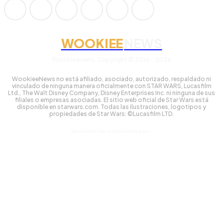
WOOKIEE
NEWS
Wookieenews, Copyright © 2016 - 2026
WookieeNews no está afiliado, asociado, autorizado, respaldado ni
vinculado de ninguna manera oficialmente con STAR WARS, Lucasfilm
Ltd., The Walt Disney Company, Disney Enterprises Inc. ni ninguna de sus
filiales o empresas asociadas. El sitio web oficial de Star Wars está
disponible en starwars.com. Todas las ilustraciones, logotipos y
propiedades de Star Wars: ©Lucasfilm LTD.
Gestionado tecnológicamente por: