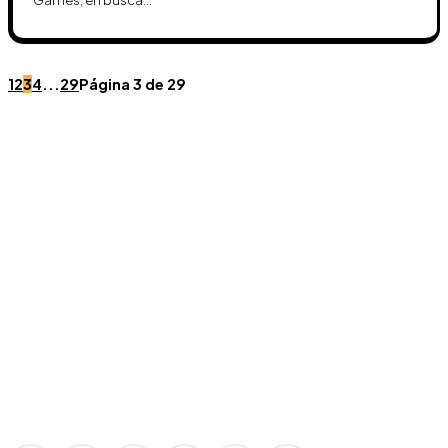
1
2
3
4
...
29
Página 3 de 29
Únete a Discord
Ven al servidor oficial de WookieeNews y habla con
otros fans de Star Wars.