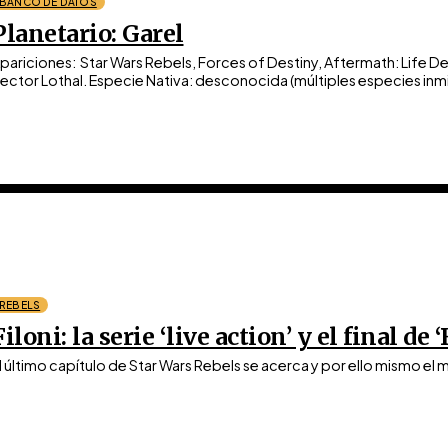
BANCO DE DATOS
Planetario: Garel
pariciones: Star Wars Rebels, Forces of Destiny, Aftermath: Life Debt (solo mencionado). Región
REBELS
Filoni: la serie ‘live action’ y el final de 
l último capítulo de Star Wars Rebels se acerca y por ello mismo el m