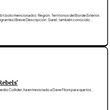
: Territorios del Borde Exterior,
Sector Lothal. Especie Nativa: desconocida (múltiples especies inmigrantes) Breve Descripción: Garel, también conocido...
‘Rebels’
edio Collider, ha entrevistado a Dave Filoni para que los...