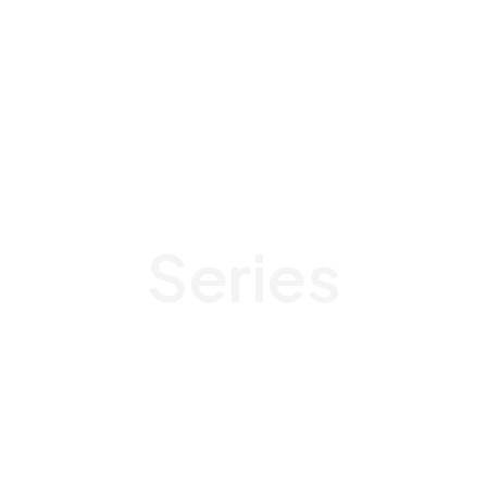
Series
AHSOKA
ANDOR
KENOBI
MAUL
REBELS