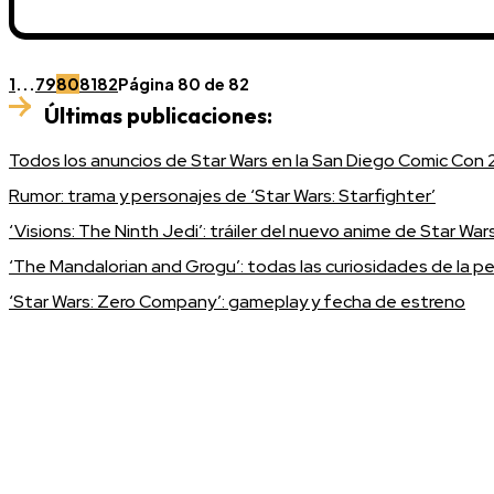
1
...
79
80
81
82
Página 80 de 82
Últimas publicaciones:
Todos los anuncios de Star Wars en la San Diego Comic Con
Rumor: trama y personajes de ‘Star Wars: Starfighter’
‘Visions: The Ninth Jedi’: tráiler del nuevo anime de Star War
‘The Mandalorian and Grogu’: todas las curiosidades de la pel
‘Star Wars: Zero Company’: gameplay y fecha de estreno
Únete a Discord