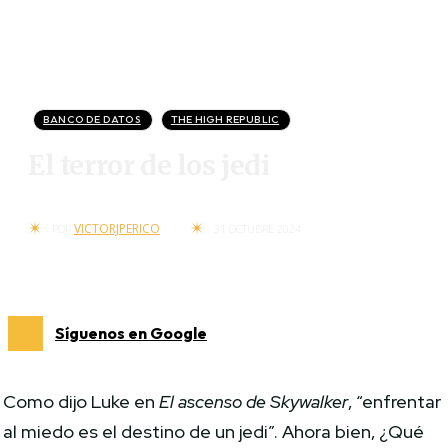
BANCO DE DATOS
THE HIGH REPUBLIC
El terror de los jedi
VICTORJPERICO
POR
31 OCTUBRE 2024
Síguenos en Google
Como dijo Luke en
El ascenso de Skywalker
, “enfrentar
al miedo es el destino de un jedi”. Ahora bien, ¿Qué