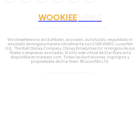
WOOKIEE
NEWS
Wookieenews, Copyright © 2016 - 2026
WookieeNews no está afiliado, asociado, autorizado, respaldado ni
vinculado de ninguna manera oficialmente con STAR WARS, Lucasfilm
Ltd., The Walt Disney Company, Disney Enterprises Inc. ni ninguna de sus
filiales o empresas asociadas. El sitio web oficial de Star Wars está
disponible en starwars.com. Todas las ilustraciones, logotipos y
propiedades de Star Wars: ©Lucasfilm LTD.
Gestionado tecnológicamente por: