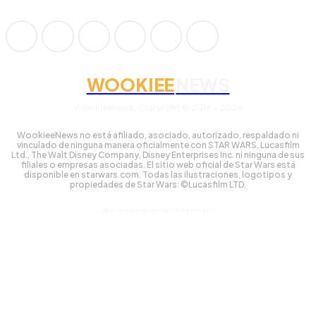
WOOKIEE
NEWS
Wookieenews, Copyright © 2016 - 2026
WookieeNews no está afiliado, asociado, autorizado, respaldado ni
vinculado de ninguna manera oficialmente con STAR WARS, Lucasfilm
Ltd., The Walt Disney Company, Disney Enterprises Inc. ni ninguna de sus
filiales o empresas asociadas. El sitio web oficial de Star Wars está
disponible en starwars.com. Todas las ilustraciones, logotipos y
propiedades de Star Wars: ©Lucasfilm LTD.
Gestionado tecnológicamente por: