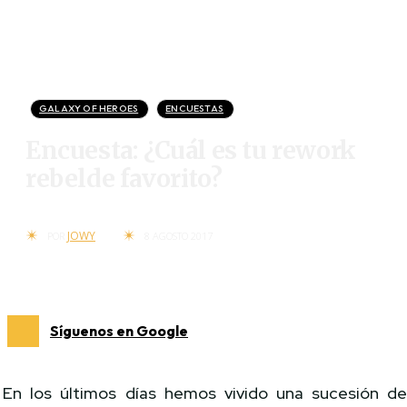
GALAXY OF HEROES
ENCUESTAS
Encuesta: ¿Cuál es tu rework
rebelde favorito?
JOWY
POR
8 AGOSTO 2017
Síguenos en Google
En los últimos días hemos vivido una sucesión d