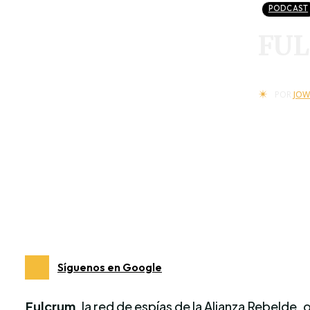
PODCAST
FUL
POR
JOW
Síguenos en Google
Fulcrum
, la red de espías de la Alianza Rebelde,