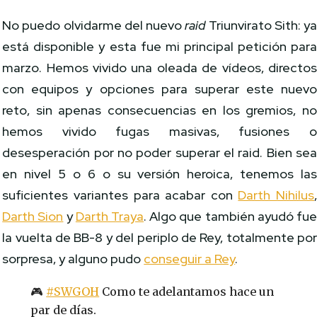
No puedo olvidarme del nuevo
raid
Triunvirato Sith: y
está disponible y esta fue mi principal petición par
marzo. Hemos vivido una oleada de vídeos, directo
con equipos y opciones para superar este nuev
reto, sin apenas consecuencias en los gremios, n
hemos vivido fugas masivas, fusiones 
desesperación por no poder superar el raid. Bien se
en nivel 5 o 6 o su versión heroica, tenemos la
suficientes variantes para acabar con
Darth Nihilus
Darth Sion
y
Darth Traya
. Algo que también ayudó fu
la vuelta de BB-8 y del periplo de Rey, totalmente po
sorpresa, y alguno pudo
conseguir a Rey
.
🎮
#SWGOH
Como te adelantamos hace un
par de días.