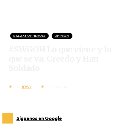
GALAXY OF HEROES
OPINIÓN
#SWGOH Lo que viene y lo
que se va: Greedo y Han
Soldado
JOWY
POR
3 ABRIL 2018
Síguenos en Google