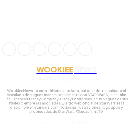
WOOKIEE
NEWS
Wookieenews, Copyright © 2016 - 2026
WookieeNews no está afiliado, asociado, autorizado, respaldado ni
vinculado de ninguna manera oficialmente con STAR WARS, Lucasfilm
Ltd., The Walt Disney Company, Disney Enterprises Inc. ni ninguna de sus
filiales o empresas asociadas. El sitio web oficial de Star Wars está
disponible en starwars.com. Todas las ilustraciones, logotipos y
propiedades de Star Wars: ©Lucasfilm LTD.
Gestionado tecnológicamente por: