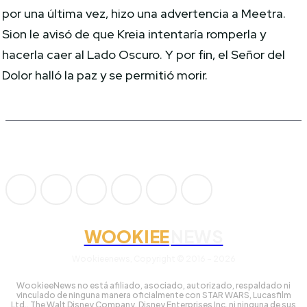
por una última vez, hizo una advertencia a Meetra.
Sion le avisó de que Kreia intentaría romperla y
hacerla caer al Lado Oscuro. Y por fin, el Señor del
Dolor halló la paz y se permitió morir.
WOOKIEE
NEWS
Wookieenews, Copyright © 2016 - 2026
WookieeNews no está afiliado, asociado, autorizado, respaldado ni
vinculado de ninguna manera oficialmente con STAR WARS, Lucasfilm
Ltd., The Walt Disney Company, Disney Enterprises Inc. ni ninguna de sus