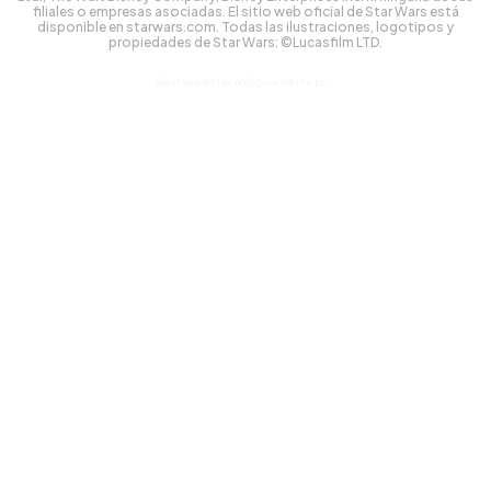
filiales o empresas asociadas. El sitio web oficial de Star Wars está
disponible en starwars.com. Todas las ilustraciones, logotipos y
propiedades de Star Wars: ©Lucasfilm LTD.
Gestionado tecnológicamente por: