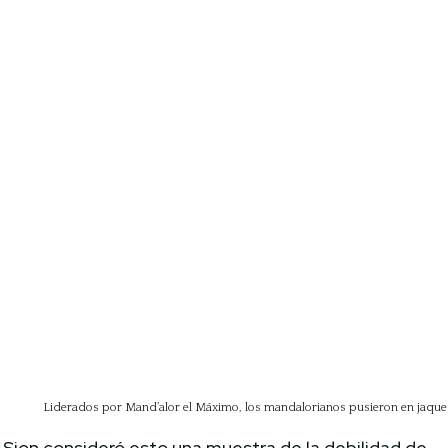
Liderados por Mand’alor el Máximo, los mandalorianos pusieron en jaque 
Sion consideró esto una muestra de la debilidad de