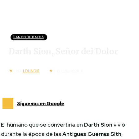
BANCO DE DATOS
Darth Sion, Señor del Dolor
LOLINDIR
POR
13 FEBRERO 2018
Síguenos en Google
El humano que se convertiría en
Darth Sion
vivió
durante la época de las
Antiguas Guerras Sith
,