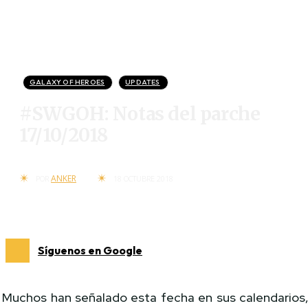
GALAXY OF HEROES
UPDATES
#SWGOH: Notas del parche
17/10/2018
ANKER
POR
18 OCTUBRE 2018
Síguenos en Google
Muchos han señalado esta fecha en sus calendarios