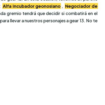
:
Alfa incubador geonosiano
,
Negociador de
ada gremio tendrá que decidir si combatirá en el
ara llevar a nuestros personajes a gear 13. No te