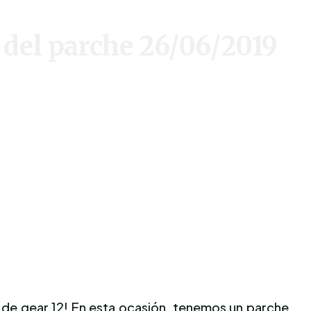
del parche 26/06/2019
s de gear 12! En esta ocasión, tenemos un parche