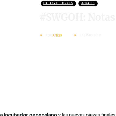
GALAXY OF HEROES
UPDATES
#SWGOH: Notas 
27 JUNIO 2019
POR
ANKER
fa incubador geonosiano
y las nuevas piezas finale