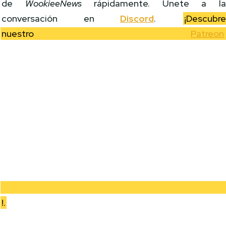
de
WookieeNews
rápidamente. Únete a l
conversación en
Discord
.
¡Descubr
nuestro
Patreon
!.