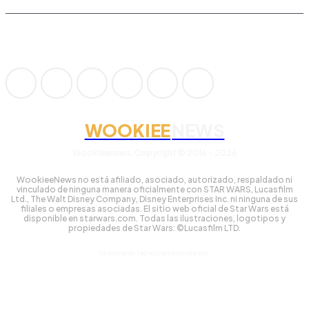
WOOKIEE
NEWS
Wookieenews, Copyright © 2016 - 2026
WookieeNews no está afiliado, asociado, autorizado, respaldado ni
vinculado de ninguna manera oficialmente con STAR WARS, Lucasfilm
Ltd., The Walt Disney Company, Disney Enterprises Inc. ni ninguna de sus
filiales o empresas asociadas. El sitio web oficial de Star Wars está
disponible en starwars.com. Todas las ilustraciones, logotipos y
propiedades de Star Wars: ©Lucasfilm LTD.
Gestionado tecnológicamente por: