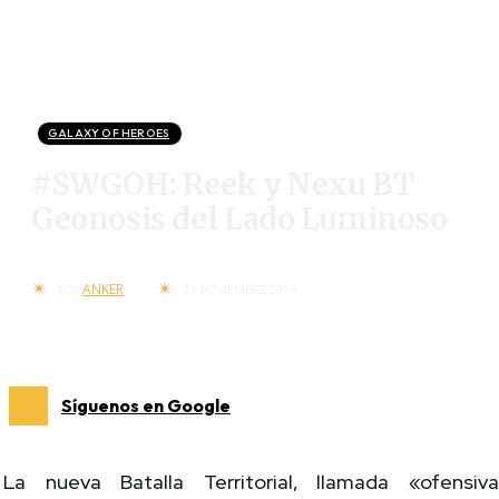
GALAXY OF HEROES
#SWGOH: Reek y Nexu BT
Geonosis del Lado Luminoso
ANKER
POR
21 NOVIEMBRE 2019
Síguenos en Google
La nueva Batalla Territorial, llamada «ofensiv