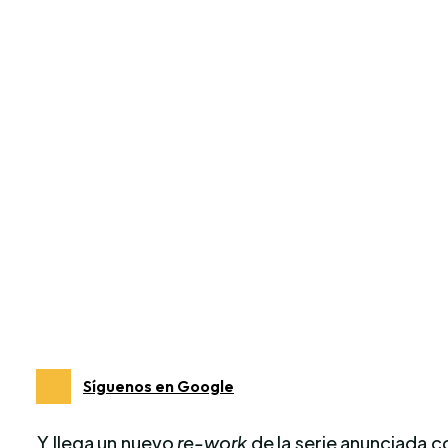
Síguenos en Google
Y llega un nuevo
re-work
de la serie anunciada c