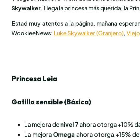
Skywalker
. Llega la princesa más querida, la Pri
Estad muy atentos a la página, mañana esperam
WookieeNews:
Luke Skywalker (Granjero)
,
Viej
Princesa Leia
Gatillo sensible (Básica)
La mejora de
nivel 7
ahora otorga +10% da
La mejora
Omega
ahora otorga +15% de p