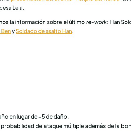
ncesa Leia.
os la información sobre el último
re-work
: Han Sol
o Ben
y
Soldado de asalto Han
.
ño en lugar de +5 de daño.
robabilidad de ataque múltiple además de la bon