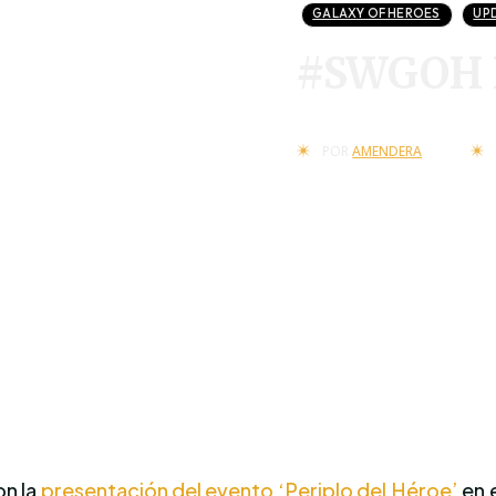
GALAXY OF HEROES
UP
#SWGOH R
POR
AMENDERA
on la
presentación del evento ‘Periplo del Héroe’
en 