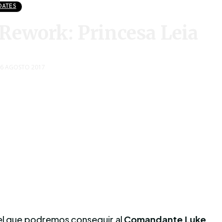
DATES
ework: Princesa Leia
6 AGOSTO 2017
el que podremos conseguir al
Comandante Luke