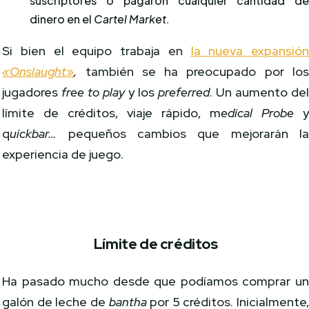
suscriptores o pagaron cualquier cantidad d
dinero en el
Cartel Market.
Si bien el equipo trabaja en
la nueva expansió
«Onslaught»
,
también se ha preocupado por lo
jugadores
free to play
y los
preferred
. Un aumento de
límite de créditos, viaje rápido, m
edical Probe
q
uickbar…
pequeños cambios que mejorarán l
experiencia de juego.
Límite de créditos
Ha pasado mucho desde que podíamos comprar u
galón de leche de
bantha
por 5 créditos. Inicialmente