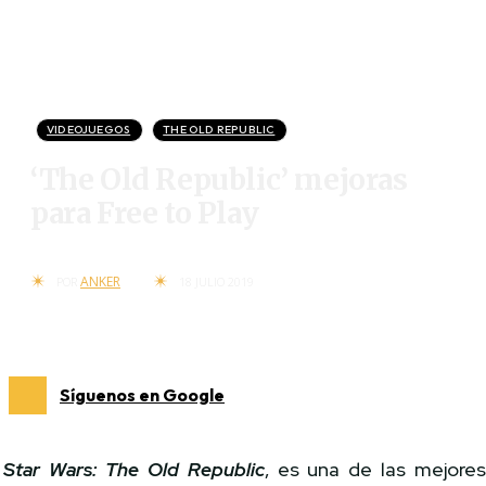
VIDEOJUEGOS
THE OLD REPUBLIC
‘The Old Republic’ mejoras
para Free to Play
ANKER
POR
18 JULIO 2019
Síguenos en Google
Star Wars: The Old Republic
, es una de las mejore