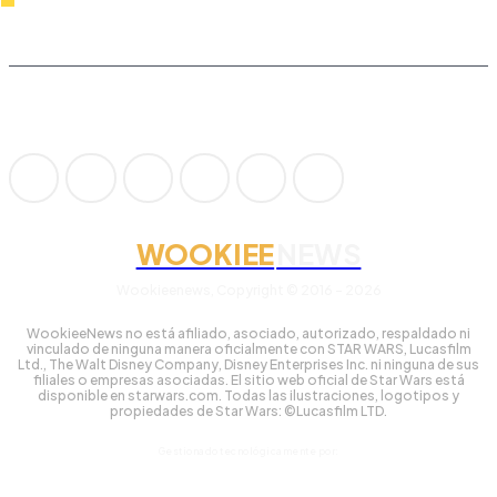
WOOKIEE
NEWS
Wookieenews, Copyright © 2016 - 2026
WookieeNews no está afiliado, asociado, autorizado, respaldado ni
vinculado de ninguna manera oficialmente con STAR WARS, Lucasfilm
Ltd., The Walt Disney Company, Disney Enterprises Inc. ni ninguna de sus
filiales o empresas asociadas. El sitio web oficial de Star Wars está
disponible en starwars.com. Todas las ilustraciones, logotipos y
propiedades de Star Wars: ©Lucasfilm LTD.
Gestionado tecnológicamente por: