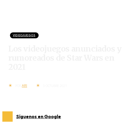
VIDEOJUEGOS
Los videojuegos anunciados y
rumoreados de Star Wars en
2021
ARI
POR
3 OCTUBRE 2021
Síguenos en Google