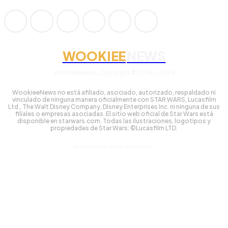
WOOKIEE
NEWS
Wookieenews, Copyright © 2016 - 2026
WookieeNews no está afiliado, asociado, autorizado, respaldado ni
vinculado de ninguna manera oficialmente con STAR WARS, Lucasfilm
Ltd., The Walt Disney Company, Disney Enterprises Inc. ni ninguna de sus
filiales o empresas asociadas. El sitio web oficial de Star Wars está
disponible en starwars.com. Todas las ilustraciones, logotipos y
propiedades de Star Wars: ©Lucasfilm LTD.
Gestionado tecnológicamente por: